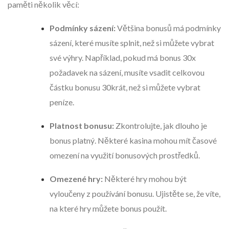
paměti několik věcí:
Podmínky sázení:
Většina bonusů má podmínky
sázení, které musíte splnit, než si můžete vybrat
své výhry. Například, pokud má bonus 30x
požadavek na sázení, musíte vsadit celkovou
částku bonusu 30krát, než si můžete vybrat
peníze.
Platnost bonusu:
Zkontrolujte, jak dlouho je
bonus platný. Některé kasina mohou mít časové
omezení na využití bonusových prostředků.
Omezené hry:
Některé hry mohou být
vyloučeny z používání bonusu. Ujistěte se, že víte,
na které hry můžete bonus použít.