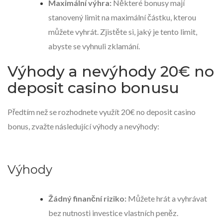
Maximální výhra:
Některé bonusy mají
stanovený limit na maximální částku, kterou
můžete vyhrát. Zjistěte si, jaký je tento limit,
abyste se vyhnuli zklamání.
Výhody a nevýhody 20€ no
deposit casino bonusu
Předtím než se rozhodnete využít 20€ no deposit casino
bonus, zvažte následující výhody a nevýhody:
Výhody
Žádný finanční riziko:
Můžete hrát a vyhrávat
bez nutnosti investice vlastních peněz.