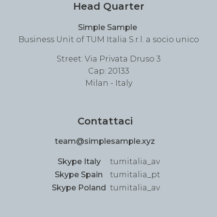
Head Quarter
Simple Sample
Business Unit of TUM Italia S.r.l. a socio unico
Street: Via Privata Druso 3
Cap: 20133
Milan - Italy
Contattaci
team@simplesample.xyz
Skype Italy
tumitalia_av
Skype Spain
tumitalia_pt
Skype Poland
tumitalia_av