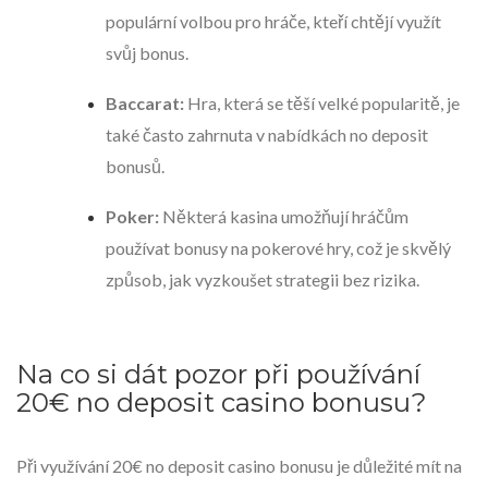
populární volbou pro hráče, kteří chtějí využít
svůj bonus.
Baccarat:
Hra, která se těší velké popularitě, je
také často zahrnuta v nabídkách no deposit
bonusů.
Poker:
Některá kasina umožňují hráčům
používat bonusy na pokerové hry, což je skvělý
způsob, jak vyzkoušet strategii bez rizika.
Na co si dát pozor při používání
20€ no deposit casino bonusu?
Při využívání 20€ no deposit casino bonusu je důležité mít na