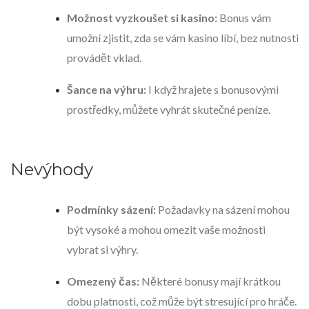
Možnost vyzkoušet si kasino:
Bonus vám
umožní zjistit, zda se vám kasino líbí, bez nutnosti
provádět vklad.
Šance na výhru:
I když hrajete s bonusovými
prostředky, můžete vyhrát skutečné peníze.
Nevýhody
Podmínky sázení:
Požadavky na sázení mohou
být vysoké a mohou omezit vaše možnosti
vybrat si výhry.
Omezený čas:
Některé bonusy mají krátkou
dobu platnosti, což může být stresující pro hráče.