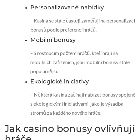
Personalizované nabídky
– Kasina se stále častěji zaměřují na personalizaci
bonusů podle preferencí hráčů.
Mobilní bonusy
– S rostoucím počtem hráčů, kteří hrají na
mobilních zařízeních, jsou mobilní bonusy stále
populárnější.
Ekologické iniciativy
– Některá kasina začínají nabízet bonusy spojené
s ekologickými iniciativami, jako je výsadba
stromů za každého nového hráče.
Jak casino bonusy ovlivňují
hráče