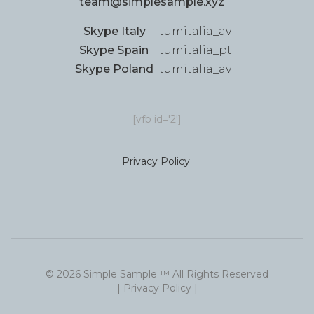
team@simplesample.xyz
Skype Italy
tumitalia_av
Skype Spain
tumitalia_pt
Skype Poland
tumitalia_av
[vfb id='2']
Privacy Policy
© 2026 Simple Sample ™
All Rights Reserved
| Privacy Policy |