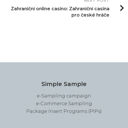
NEXT POST
Zahraniční online casino: Zahraniční casina
pro české hráče
Simple Sample
e-Sampling campaign
e-Commerce Sampling
Package Insert Programs (PIPs)