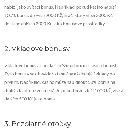
nabízí jako uvítací bonus. Například, pokud kasino nabízí
100% bonus do výše 2000 Kč, hráč, který vloží 2000 Kč,
dostane dalších 2000 Kč jako bonusové prostředky.
2. Vkladové bonusy
Vkladové bonusy jsou další běžnou formou casino bonusů.
Tyto bonusy se obvykle vztahují na následující vklady po
prvním. Například, kasino může nabídnout 50% bonus na
druhý vklad, což znamená, že pokud hráč vloží 1000 Kč, získá
dalších 500 Kč jako bonus.
3. Bezplatné otočky