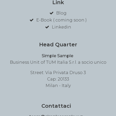
Link
Blog
E-Book ( coming soon )
Linkedin
Head Quarter
Simple Sample
Business Unit of TUM Italia S.r.l. a socio unico
Street: Via Privata Druso 3
Cap: 20133
Milan - Italy
Contattaci