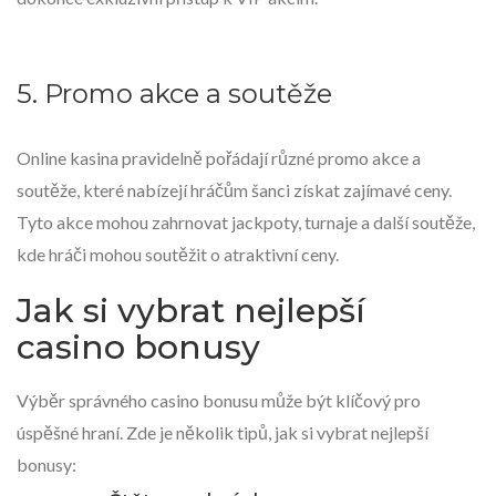
5. Promo akce a soutěže
Online kasina pravidelně pořádají různé promo akce a
soutěže, které nabízejí hráčům šanci získat zajímavé ceny.
Tyto akce mohou zahrnovat jackpoty, turnaje a další soutěže,
kde hráči mohou soutěžit o atraktivní ceny.
Jak si vybrat nejlepší
casino bonusy
Výběr správného casino bonusu může být klíčový pro
úspěšné hraní. Zde je několik tipů, jak si vybrat nejlepší
bonusy: