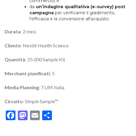
commercio) e
da
un’indagine qualitativa (e-survey) post
campagna
per verificarne il gradimento,
l’efficacia e la conversione all’acquisto.
Durata
: 2 mesi
Cliente
: Nestlé Health Science
Quantità
: 25.000 Sample Kit
Merchant
pianificati
: 5
Media Planning
: TUM Italia
Circuito
: Simple Sample™
Facebook
Mastodon
Email
Share